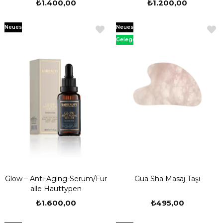
₺1.400,00
₺1.200,00
Für alle Hauttypen
Neues
Neues
Produkt
Produkt
Gelegenheit
Produkt
Glow – Anti-Aging-Serum/Für
Gua Sha Masaj Taşı
alle Hauttypen
₺1.600,00
₺495,00