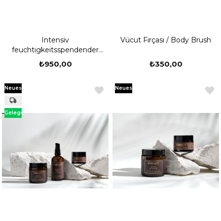
Intensiv
Vücut Fırçası / Body Brush
feuchtigkeitsspendender
Handbalsam
₺950,00
₺350,00
Neues
Neues
Produkt
Produkt
Gelegenheit
Produkt