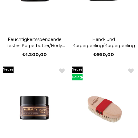
Feuchtigkeitsspendende
Hand- und
festes Körperbutter/Body
Körperpeeling/Körperpeeling
Butter
₺1.200,00
₺950,00
Neues
Neues
Produkt
Produkt
Gelegenheit
Produkt