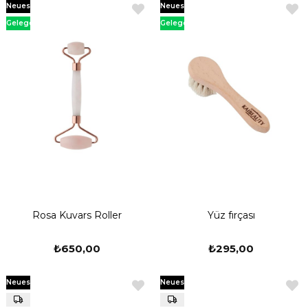
Neues
Neues
Produkt
Produkt
Gelegenheit
Gelegenheit
Produkt
Produkt
Rosa Kuvars Roller
Yüz fırçası
₺650,00
₺295,00
Neues
Neues
Produkt
Produkt