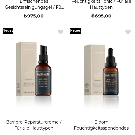
Erfrischendes
Feuchtigkeits Tonic / Für alle
Gesichtsreinigungsgel / Für
Hauttypen
alle Hauttypen
₺975,00
₺695,00
Neues
Neues
Produkt
Produkt
Barriere-Reparaturcreme /
Bloom
Für alle Hauttypen
Feuchtigkeitsspendendes
Wiederherstellungsserum /