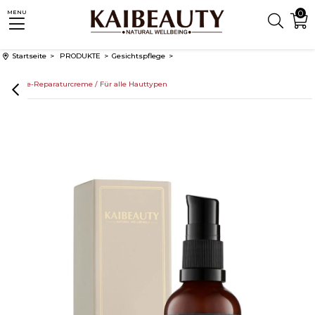
0
MENU
Startseite
PRODUKTE
Gesichtspflege
Barriere-Reparaturcreme / Für alle Hauttypen