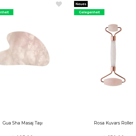
Neues
Produkt
nheit
Gelegenheit
ukt
Produkt
Gua Sha Masaj Taşı
Rosa Kuvars Roller