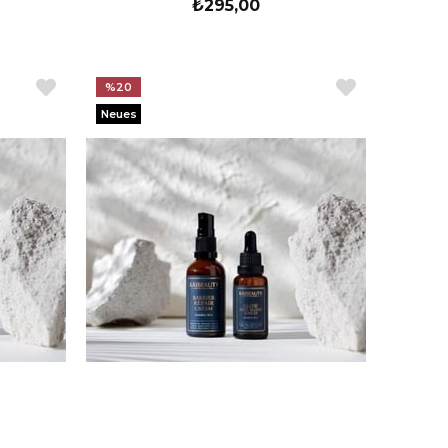
₺295,00
%20
Neues
Produkt