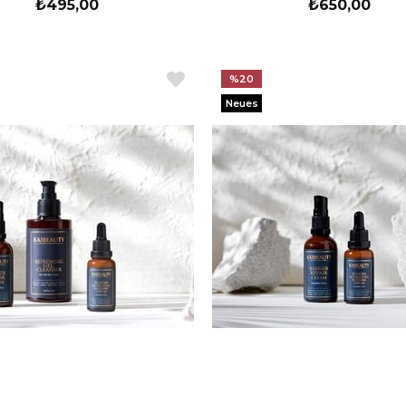
₺495,00
₺650,00
%20
Neues
Produkt