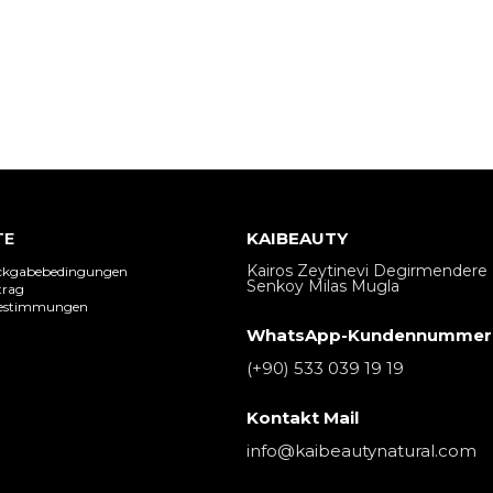
TE
KAIBEAUTY
Kairos Zeytinevi Degirmendere 
ückgabebedingungen
Senkoy Milas Mugla
trag
bestimmungen
WhatsApp-Kundennummer
(+90) 533 039 19 19
Kontakt Mail
info@kaibeautynatural.com