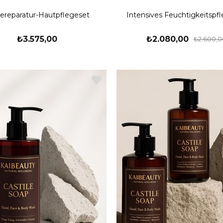
iereparatur-Hautpflegeset
Intensives Feuchtigkeitspf
₺3.575,00
₺2.080,00
₺2.600,0