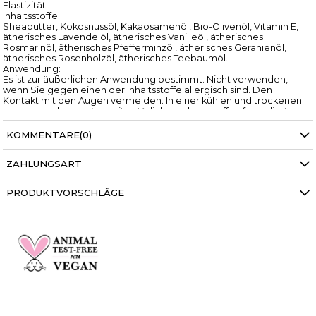
Elastizität.
Inhaltsstoffe:
Sheabutter, Kokosnussöl, Kakaosamenöl, Bio-Olivenöl, Vitamin E,
ätherisches Lavendelöl, ätherisches Vanilleöl, ätherisches
Rosmarinöl, ätherisches Pfefferminzöl, ätherisches Geranienöl,
ätherisches Rosenholzöl, ätherisches Teebaumöl.
Anwendung:
Es ist zur äußerlichen Anwendung bestimmt. Nicht verwenden,
wenn Sie gegen einen der Inhaltsstoffe allergisch sind. Den
Kontakt mit den Augen vermeiden. In einer kühlen und trockenen
Umgebung lagern. Nur mit natürlichen Inhaltsstoffen formuliert.
PETA-zertifiziert als vegan und tierversuchsfrei
KOMMENTARE
(0)
ZAHLUNGSART
PRODUKTVORSCHLÄGE