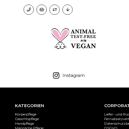
Instagram
KATEGORIEN
CORPORA
Körperpflege
Liefer- und R
Gesichtspflege
Fernabsatzver
Handpflege
Datenschutz
Männliche Pflege
DSGVO