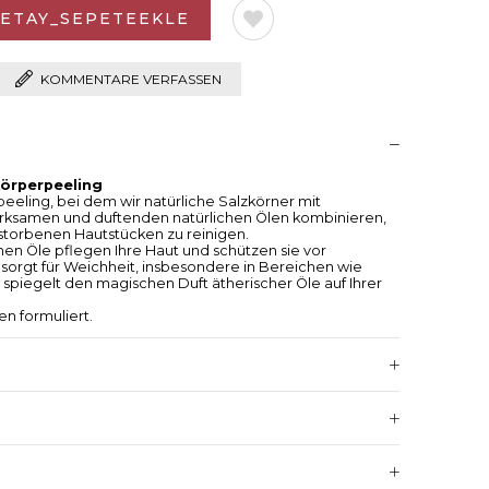
KOMMENTARE VERFASSEN
örperpeeling
eling, bei dem wir natürliche Salzkörner mit
wirksamen und duftenden natürlichen Ölen kombinieren,
estorbenen Hautstücken zu reinigen.
hen Öle pflegen Ihre Haut und schützen sie vor
 sorgt für Weichheit, insbesondere in Bereichen wie
 spiegelt den magischen Duft ätherischer Öle auf Ihrer
en formuliert.
stes Körperbutter/Body Butter
ndes festes Körperbutter, die so formuliert ist, dass
ssbildung neigenden Haut intensive Feuchtigkeit
öht, repariert die Haut mit ihrer samtigen Textur, die
hmilzt. Die feuchtigkeitsspendende Körperbutter
en Kombination ätherischer Öle und besticht neben
uchtigkeitsspendenden Wirkung auch durch ihren
en formuliert.