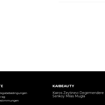
100 ml
TE
KAIBEAUTY
Kairos Zeytinevi Degirmendere 
ückgabebedingungen
Senkoy Milas Mugla
trag
bestimmungen