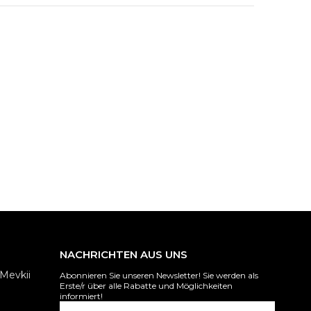
NACHRICHTEN AUS UNS
Mevkii
Abonnieren Sie unseren Newsletter! Sie werden als
Erste/r über alle Rabatte und Möglichkeiten
informiert!