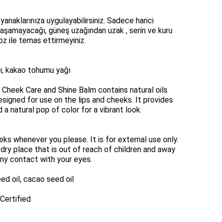
 yanaklarınıza uygulayabilirsiniz. Sadece harici
 ulaşamayacağı, güneş uzağından uzak , serin ve kuru
öz ile temas ettirmeyiniz.
ğı, kakao tohumu yağı
eek Care and Shine Balm contains natural oils
designed for use on the lips and cheeks. It provides
 a natural pop of color for a vibrant look.
eks whenever you please. It is for external use only.
, dry place that is out of reach of children and away
 any contact with your eyes.
ed oil, cacao seed oil
Certified