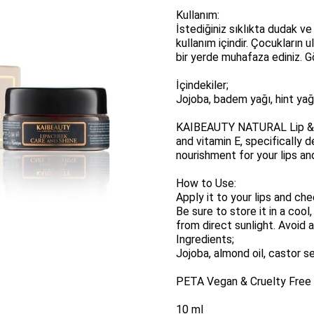
Kullanım:
İstediğiniz sıklıkta dudak ve
kullanım içindir. Çocukların
bir yerde muhafaza ediniz. G
İçindekiler;
Jojoba, badem yağı, hint ya
KAIBEAUTY NATURAL Lip & Ch
and vitamin E, specifically 
nourishment for your lips and
How to Use:
Apply it to your lips and che
Be sure to store it in a cool
from direct sunlight. Avoid
Ingredients;
Jojoba, almond oil, castor se
PETA Vegan & Cruelty Free 
10 ml