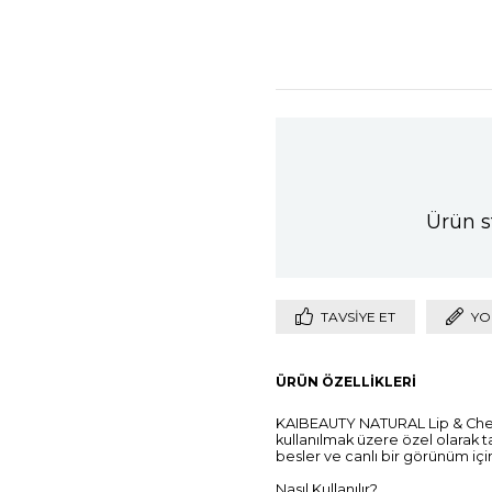
Ürün s
TAVSIYE ET
YO
ÜRÜN ÖZELLIKLERI
KAIBEAUTY NATURAL Lip & Che
kullanılmak üzere özel olarak ta
besler ve canlı bir görünüm içi
Nasıl Kullanılır?