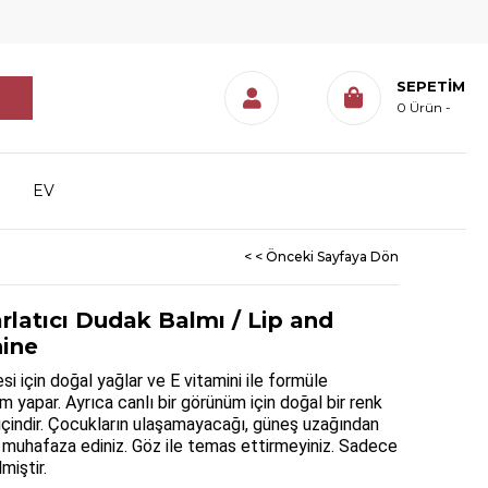
SEPETIM
0
Ürün
EV
< < Önceki Sayfaya Dön
rlatıcı Dudak Balmı / Lip and
hine
için doğal yağlar ve E vitamini ile formüle
ım yapar. Ayrıca canlı bir görünüm için doğal bir renk
m içindir. Çocukların ulaşamayacağı, güneş uzağından
de muhafaza ediniz. Göz ile temas ettirmeyiniz. Sadece
miştir.