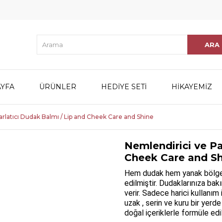
YFA
ÜRÜNLER
HEDİYE SETİ
HİKAYEMİZ
arlatıcı Dudak Balmı / Lip and Cheek Care and Shine
Nemlendirici ve Pa
Cheek Care and S
Hem dudak hem yanak bölgesi 
edilmiştir. Dudaklarınıza bak
verir. Sadece harici kullanı
uzak , serin ve kuru bir yer
doğal içeriklerle formüle edil