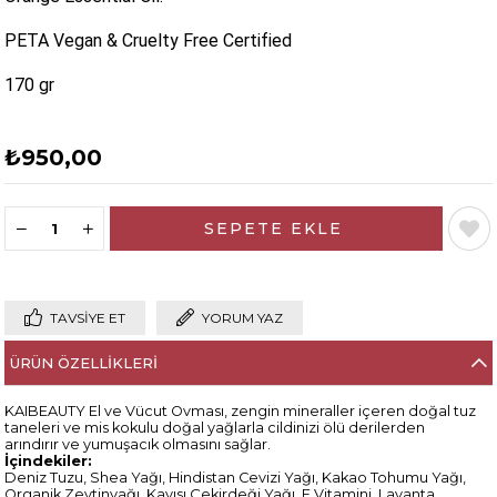
PETA Vegan & Cruelty Free Certified
170 gr
₺950,00
TAVSIYE ET
YORUM YAZ
ÜRÜN ÖZELLIKLERI
KAIBEAUTY El ve Vücut Ovması, zengin mineraller içeren doğal tuz
taneleri ve mis kokulu doğal yağlarla cildinizi ölü derilerden
arındırır ve yumuşacık olmasını sağlar.
İçindekiler:
Deniz Tuzu, Shea Yağı, Hindistan Cevizi Yağı, Kakao Tohumu Yağı,
Organik Zeytinyağı, Kayısı Çekirdeği Yağı, E Vitamini, Lavanta