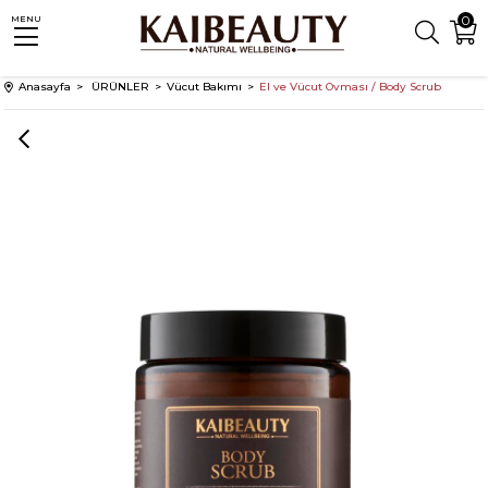
0
MENU
Anasayfa
ÜRÜNLER
Vücut Bakımı
El ve Vücut Ovması / Body Scrub