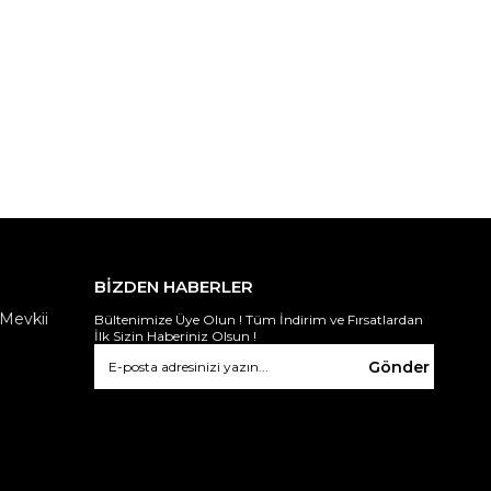
BİZDEN HABERLER
Mevkii
Bültenimize Üye Olun ! Tüm İndirim ve Fırsatlardan
İlk Sizin Haberiniz Olsun !
Gönder