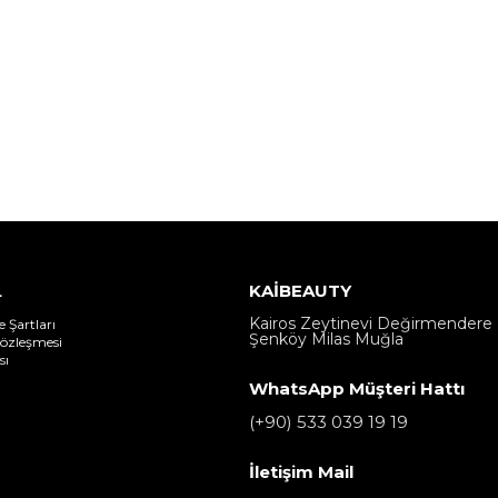
L
KAİBEAUTY
Kairos Zeytinevi Değirmendere 
e Şartları
Şenköy Milas Muğla
Sözleşmesi
sı
WhatsApp Müşteri Hattı
(+90) 533 039 19 19
İletişim Mail